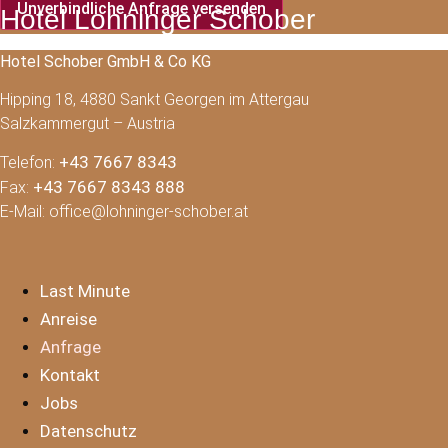
Unverbindliche Anfrage versenden
Hotel Lohninger Schober
Hotel Schober GmbH & Co KG
Hipping 18, 4880 Sankt Georgen im Attergau
Salzkammergut – Austria
+43 7667 8343
Telefon:
+43 7667 8343 888
Fax:
E-Mail: office@lohninger-schober.at
Last Minute
Anreise
Anfrage
Kontakt
Jobs
Datenschutz